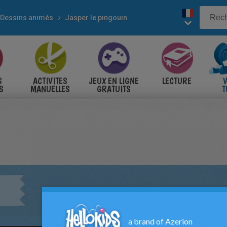
Dessins animés
Jasper le pingouin
S
ACTIVITES
JEUX EN LIGNE
LECTURE
V
S
MANUELLES
GRATUITS
T
S