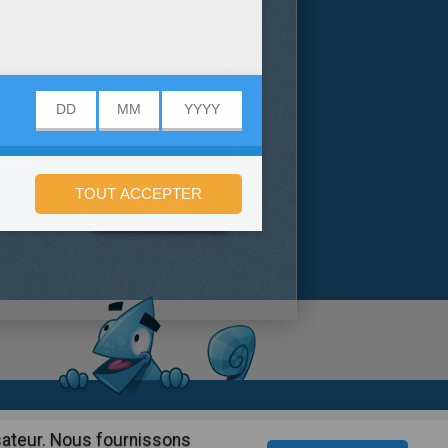
onfidentialité
isateur. Nous fournissons