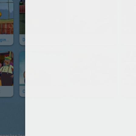
Le Malade Imaginaire
Douce Nuit
Jour De Neige
Phot
t
Changement De Décor
Le Grand Nettoyage
Boute