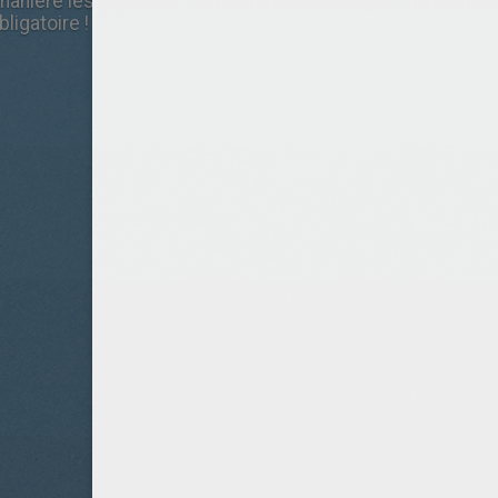
nière les panneaux d'interdiction urbains, la ville prend d
ligatoire !