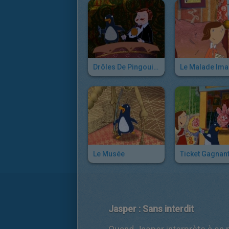
Drôles De Pingouins
Le Musée
Ticket Gagnan
Jasper : Sans interdit