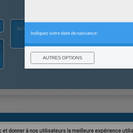
:
support@hellokids.com
|
Conditions
|
Cookies
|
Paramètres de c
c et donner à nos utilisateurs la meilleure expérience util