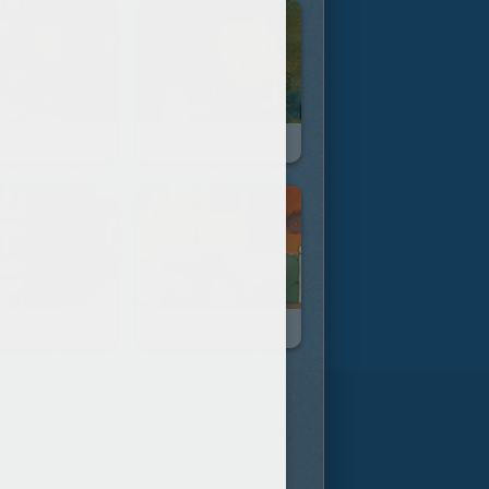
os Souvenirs
Allô ?!
ille Express
Petits Pains Surprise