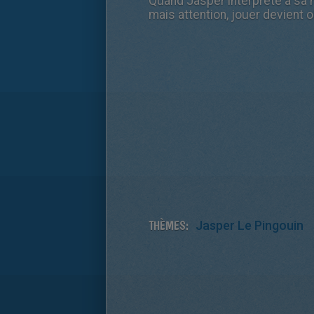
Quand Jasper interprète à sa ma
mais attention, jouer devient ob
THÈMES:
Jasper Le Pingouin