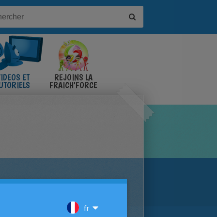
IDÉOS ET
REJOINS LA
UTORIELS
FRAICH'FORCE