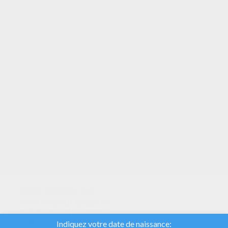
VOTRE NOTE
Nous utilisons des
cookies pour analyser
notre trafic et donner à
nos utilisateurs la