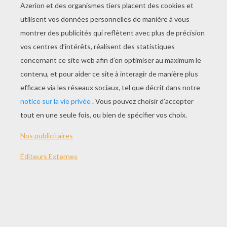
114 min
année
2013 (Etats Unis)
Synopsis
Un jeune ouvrier agricole du nom de Jack ouvre
involontairement un passage entre notre monde
et celui d'une terrifiante race de géants.
Débarquant sur la Terre pour la première fois
depuis des siècles et des siècles, les géants
n'ont qu'un objectif: reprendre le territoire qu'ils
ont jadis perdu. Jack doit tout mettre en œuvre
pour les arrêter. Il va devenir malgré lui un
guerrier valeureux. Le salut de l'humanité repose
sur ses épaules...
Réalisé par
Bryan Singer
Acteurs principaux