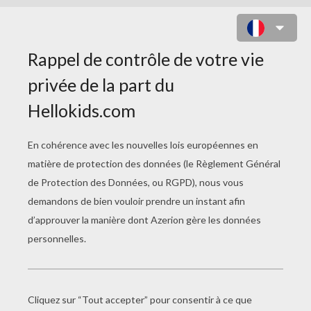
JACK LE CHASSEUR DE GÉANTS
Titre original
Jack the Giant Slayer
Date de sortie
27 Mars 2013
Durée