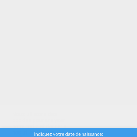
VOTRE NOTE
Nous utilisons des
cookies pour analyser
notre trafic et donner à
nos utilisateurs la