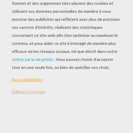
COMMENT RÉALISER DES LUNETTES POUR
FAIRE LA FÊTE ?
Ce qu'il te faut :
du carton léger de couleur (32x7cm)
du papier-calque
un crayon
de grands ciseaux et de petits ciseaux
des couleurs à volonté
de la colle
Pour les décorations :