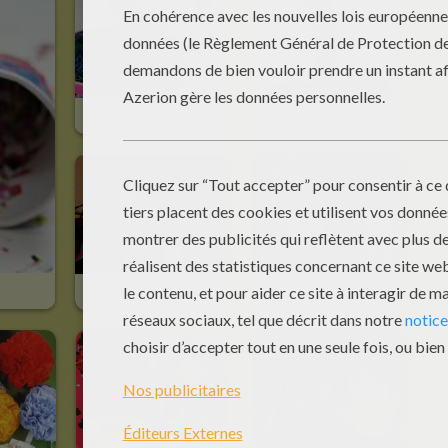
Le Tambour De Mendiant (Rattle-Drum)
Le Porte-Clé Du Carnaval !
Les Chapeaux De Fête !
Fabriquer Un Masque En Papier Mâché