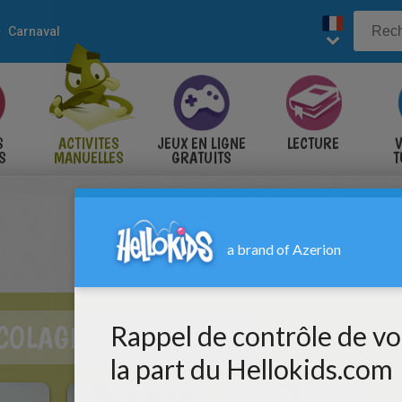
Carnaval
S
ACTIVITES
JEUX EN LIGNE
LECTURE
V
S
MANUELLES
GRATUITS
T
S
COLAGE CARNAVAL