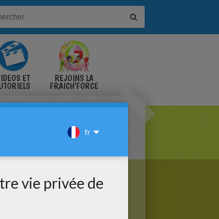
IDÉOS ET
REJOINS LA
UTORIELS
FRAICH'FORCE