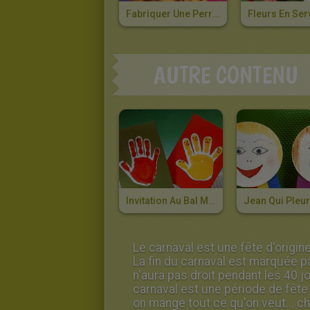
Fabriquer Une Perruque Pour Le Carnaval
AUTRE CONTENU
Invitation Au Bal Masqué
Le carnaval est une fête d'origin
La fin du carnaval est marquée p
n'aura pas droit pendant les 40 
carnaval est une période de fête e
on mange tout ce qu'on veut... c