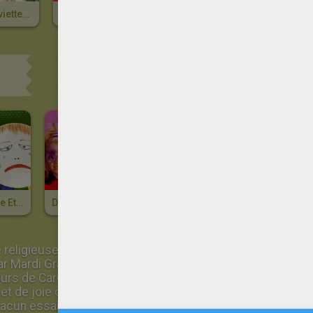
Fleurs En Serviettes Multicolores
Clown Et Chinois
Invitation Au Bal Masqué
Jean Qui Pleure Et Jean Qui Rit
Drôles De Lunettes!
e religieuse. Elle commence le jour de l'Epiphanie et se t
ar Mardi Gras, un jour important pendant lequel on mange 
jours de Carême : des beignets, des fritures, des bugnes..
t de joie où chacun fait un peu ce qu'il lui plaît. On se d
hacun essaie d'en profiter au maximum avant les privation