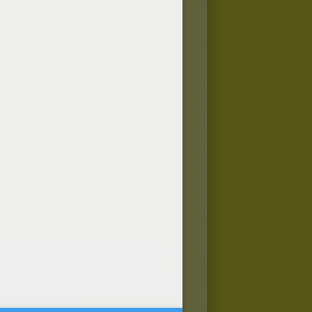
ermine le Mercredi des Cendres.
tous les aliments auxquels on
. mais également des crêpes ! Le
éguise, on chante dans les rues,
s du Carême !