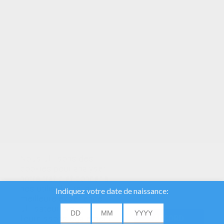
VOTRE NOTE
Nous utilisons des
cookies pour analyser
notre trafic et donner à
nos utilisateurs la
meilleure expérience
utilisateur. Nous
fournissons également
ACCORD