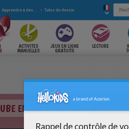
Apprendre à dessiner
Tutos de dessin
S
ACTIVITES
JEUX EN LIGNE
LECTURE
V
S
MANUELLES
GRATUITS
T
S
UBE EN PERSPECTIVE