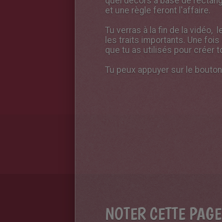
quel décors à base de rectang
et une règle feront l'affaire.
Tu verras à la fin de la vidéo,
les traits importants. Une foi
que tu as utilisés pour créer 
Tu peux appuyer sur le bouton
NOTER CETTE PAGE