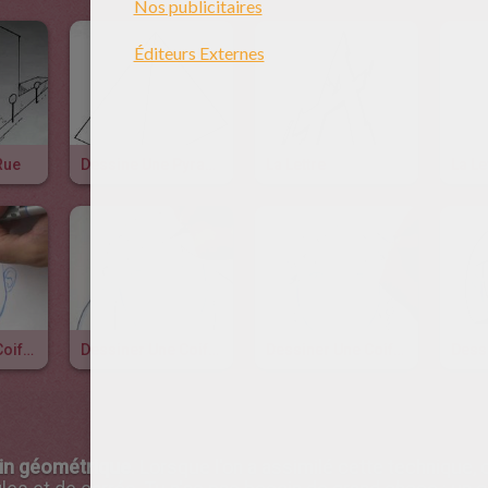
Rue
Dessine Une Pyramide
La Lettre
Dessiner Une Coiffure : La Frange
Dessiner Une Coiffure : Les Couettes
Dessiner Une Coiffure : Les Boucles
in géométrique
. Lorsque l'on a assimilé cette technique,