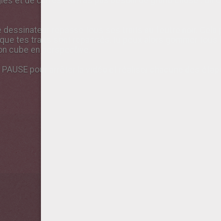
les et de carrés. Tu n'as pas besoin de grand chose : un 
 le dessinateur repasse tous ses traits au feutre noir. Cela
s que tes traits sont repassés, tu peux alors gommer tous 
ton cube en perspective.
 PAUSE pour arrêter la vidéo et réaliser chacune des étap