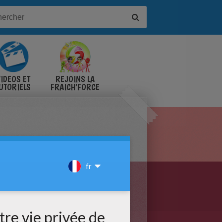
IDÉOS ET
REJOINS LA
UTORIELS
FRAICH'FORCE