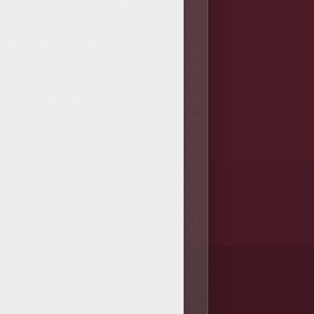
crayon, une feuille, une gomme
 permet de bien faire ressortir
les traits de constructions
es à ton rythme.