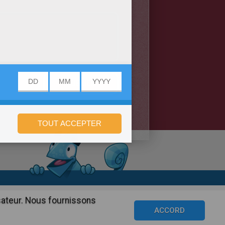
onfidentialité
isateur. Nous fournissons
©2016 Azerion. All rights reserved.
ACCORD