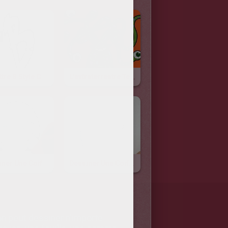
La Lettre B Style Graffiti
L'extraterrestre Tentaculaire
Dessiner Une Coiffure : Le Carré
Dessiner Une Coiffure : Les Nattes
 on peut dessiner n'importe