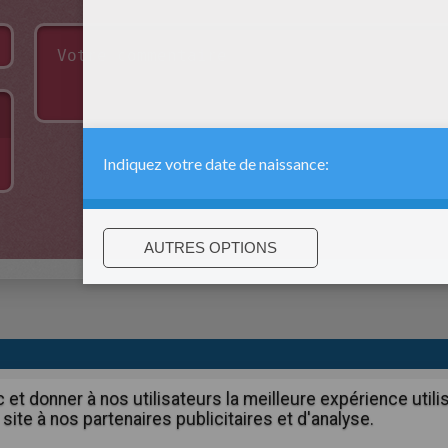
:
support@hellokids.com
|
Conditions
|
Cookies
|
Paramètres de c
c et donner à nos utilisateurs la meilleure expérience util
site à nos partenaires publicitaires et d'analyse.