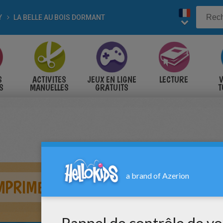
Y
LA BELLE AU BOIS DORMANT
S
ACTIVITES
JEUX EN LIGNE
LECTURE
V
S
MANUELLES
GRATUITS
T
S
MPRIMER BELLE AU BOIS DORMANT