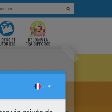
IDÉOS ET
REJOINS LA
UTORIELS
FRAICH'FORCE