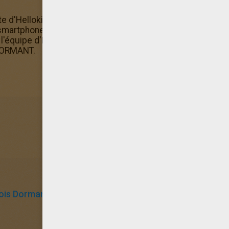
ite d'Hellokids et colorie ce Coloriage Disney Coloriage à
martphone ou ta tablette. Ce Coloriage Disney Coloriage 
'équipe d'Hellokids car il fait partie des coloriages les p
DORMANT.
Bois Dormant