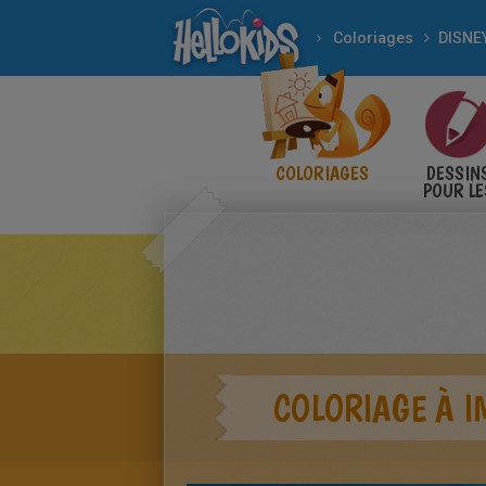
Coloriages
DISNE
COLORIAGES
DESSIN
POUR LE
ENFANT
COLORIAGE À I