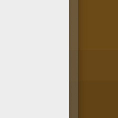
 imprimer BELLE au Bois
à imprimer BELLE au Bois
lus populaires de la rubrique