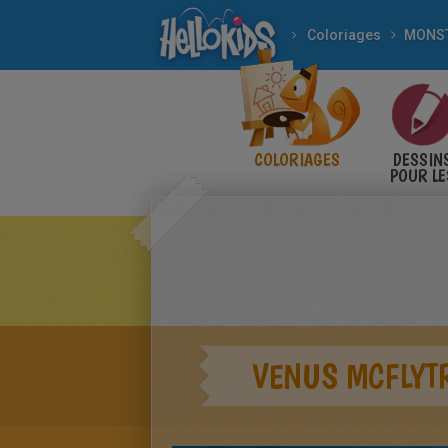
Coloriages
MONST
COLORIAGES
DESSIN
POUR LE
ENFANT
VENUS MCFLYT