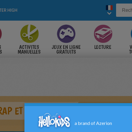
ER HIGH
S
ACTIVITES
JEUX EN LIGNE
LECTURE
V
S
MANUELLES
GRATUITS
T
S
RAP ET CHEWLIAN