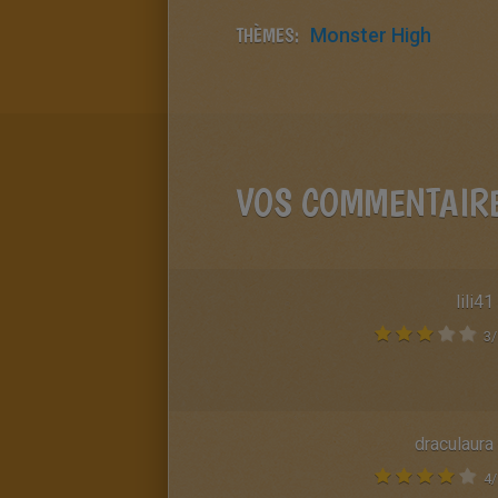
THÈMES:
Monster High
VOS COMMENTAIR
lili41
3
/
draculaura
4
/