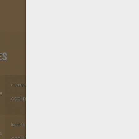
ES
mercredi 19 Novembre 2014 à 13h00
5
cool mais a la fin ses ennervant
lundi 25 Aout 2014 à 13h47
5
cool j'adore