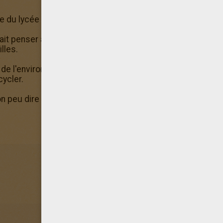
ve du lycée de
Monster High
, elle est lma fille de plantes c
fait penser à une plante elle a la peau couleur verte et a d
lles.
 de l'environnement, elle a de plus un pouvoir: le
pollen de
ycler.
on peu dire est une plante carnivore du nom de
Chewlian
.