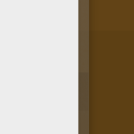
3
vote(s) - Note moyenne
4
/
5