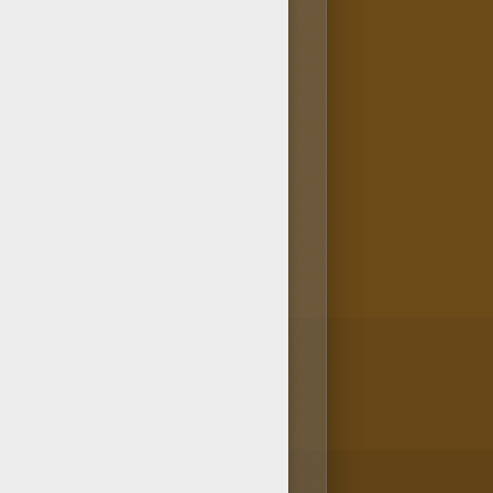
arnivores.
es feuilles enroulées autour du
 persuasion
qui lui permet