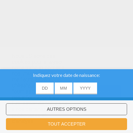
Nous utilisons des
cookies pour analyser
notre trafic et donner à
nos utilisateurs la
meilleure expérience
utilisateur. Nous
fournissons également
ACCORD
des informations sur
l'utilisation de notre site
à nos partenaires
publicitaires et
Voulez-vous installer l'application
×
d'analyse.
Hellokids?
OK