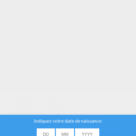
VOTRE NOTE
Nous utilisons des
cookies pour analyser
notre trafic et donner à
nos utilisateurs la
meilleure expérience
utilisateur. Nous