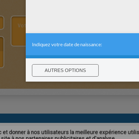
:
support@hellokids.com
|
Conditions
|
Cookies
|
Paramètres de c
c et donner à nos utilisateurs la meilleure expérience util
site à nos partenaires publicitaires et d'analyse.