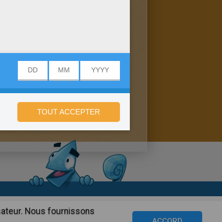
onfidentialité
isateur. Nous fournissons
©2016 Azerion. All rights reserved.
ACCORD