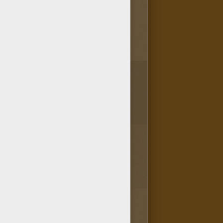
2
vote(s) - Note moyenne
4
/
5
!!