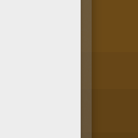
 ligne avec la Machine à
rissons, caméra, action !, de