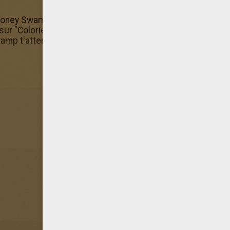
oney Swamp, mais sais-tu que tu peux aussi le colorier en
r sur "Colorier en ligne" Dans la Coloriages Monster High - F
amp t'attendent.