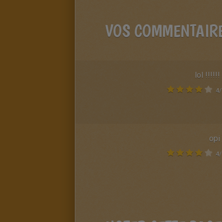
VOS COMMENTAIR
lol !!!!!!
4
/
opi
4
/