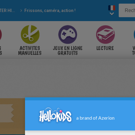
MONSTER HIGH
Frissons, caméra, action !
S
ACTIVITES
JEUX EN LIGNE
LECTURE
V
S
MANUELLES
GRATUITS
T
S