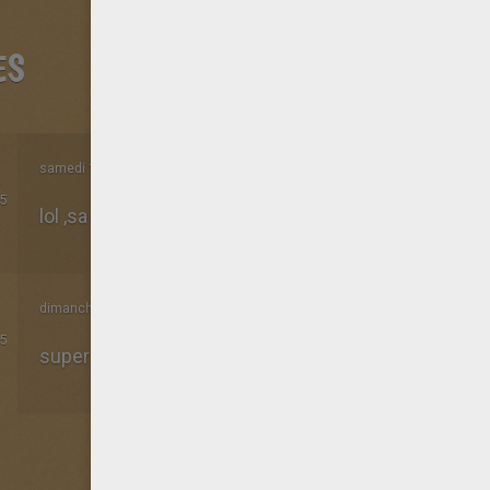
ES
samedi 10 Janvier 2015 à 21h15
5
lol ,sa va mais quand j imprime ses trop beaux !!!!!!!!!
dimanche 13 Avril 2014 à 05h45
5
super!!!!!!!!!!!!!!!!!!!!!!