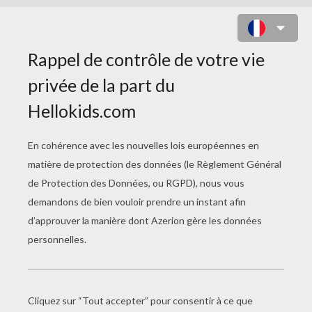
C'EST NOËL !