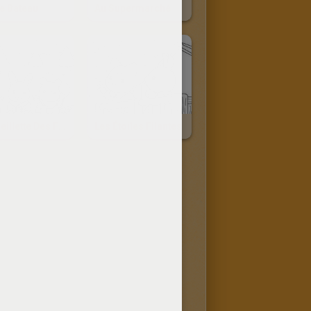
Le Bateau
Au Supermarché
La Cueillette Des Fleurs
Les Étoiles Filantes