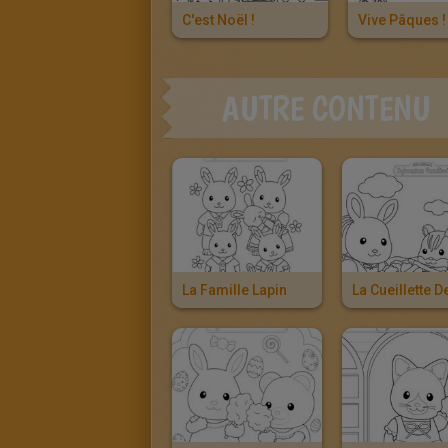
C'est Noël !
Vive Pâques !
AUTRE CONTENU
La Famille Lapin