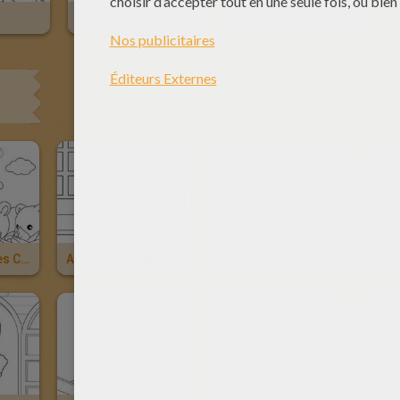
La Cueillette Des Pommes
Balade En Forêt
La Cueillette Des Carottes
Aux Fourneaux
L'arrosage Des Fleurs
C'est