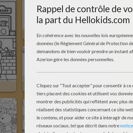
Distribution De Hamburgers
Les Sylvanian Families Partent En Vacances
Le Fils Lapin Chez Le Docteur
Fille Lapin Et Fille Écureuil