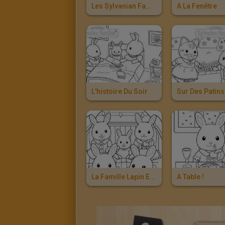
Les Sylvanian Families Fêtent Pâques
A La Fenêtre
L'histoire Du Soir
La Famille Lapin En Voiture
A Table !