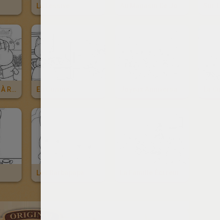
La Lessive
Au Magasin De Jouets
Sur 
Sur Des Patins À Roulettes
En Cuisine
Joyeux Anniversaire !
Les Barbapapa
La Famille Écureuil Dans Le Bain