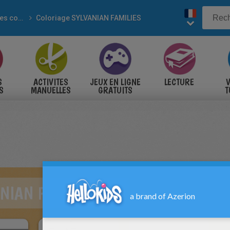
Marques connues
Coloriage SYLVANIAN FAMILIES
S
ACTIVITES
JEUX EN LIGNE
LECTURE
V
S
MANUELLES
GRATUITS
T
S
NIAN FAMILIES