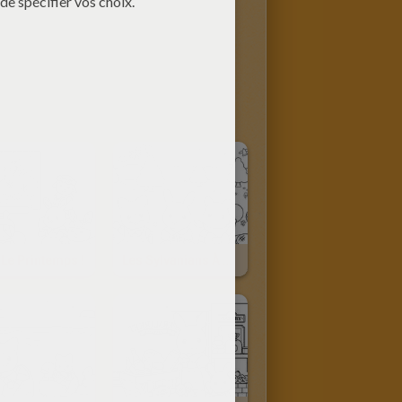
 Le Printemps !
Les Sylvanians À Pâques