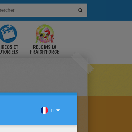
IDÉOS ET
REJOINS LA
UTORIELS
FRAICH'FORCE