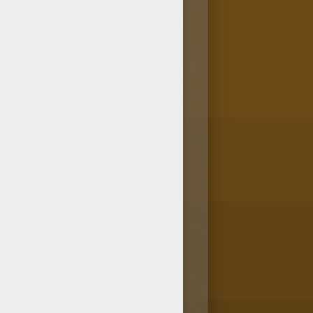
ont aimé la rubrique Coloriage
blie pas que tu peux aussi