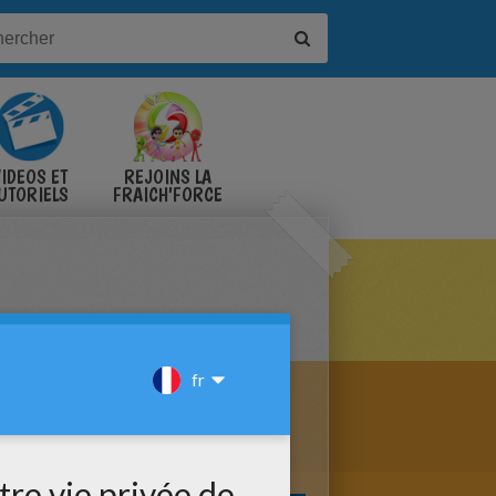
IDÉOS ET
REJOINS LA
UTORIELS
FRAICH'FORCE