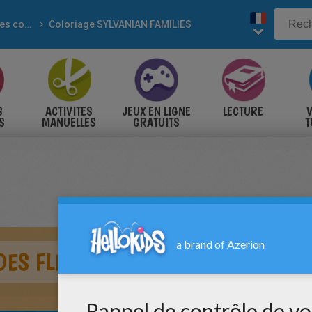
Marques connues
Coloriage SYLVANIAN FAMILIES
S
ACTIVITES
JEUX EN LIGNE
LECTURE
V
S
MANUELLES
GRATUITS
T
S
 DES FLEURS