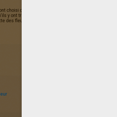
t choisi de colorier le coloriage La cueillette des fleurs 
s y ont trouvé tous les coloriages qu'ils préfèrent. N'ou
ette des fleurs en ligne grâce à la machine à colorier
leur