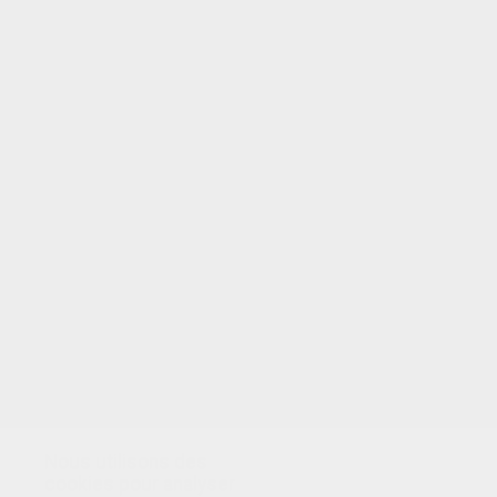
VOTRE NOTE
Nous utilisons des
cookies pour analyser