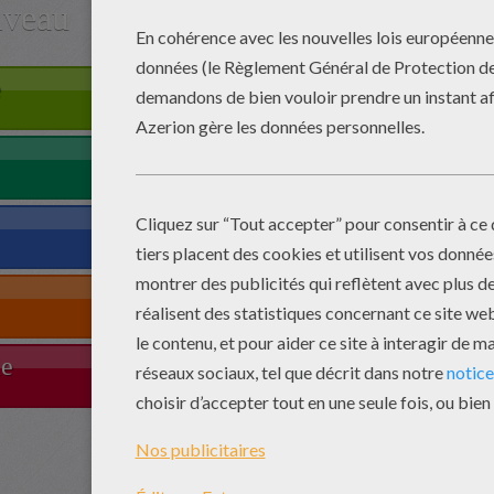
iveau
e
le
Com