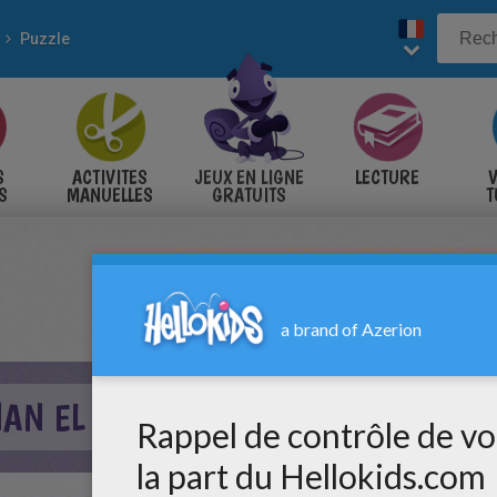
Puzzle
S
ACTIVITES
JEUX EN LIGNE
LECTURE
V
S
MANUELLES
GRATUITS
T
S
PHAN EL SHARAAWY