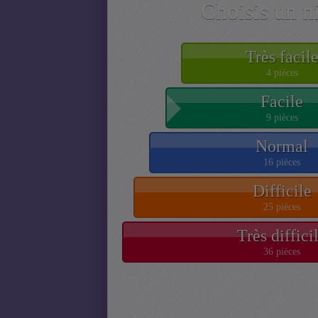
Choisis un n
Très facil
4 pièces
Facile
9 pièces
Normal
16 pièces
Difficile
25 pièces
Très diffici
36 pièces