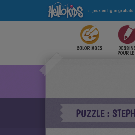
jeux en ligne gratuits
COLORIAGES
DESSIN
POUR LE
ENFANT
PUZZLE : STE