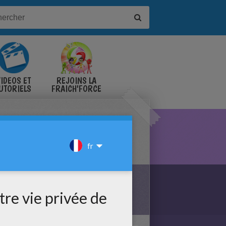
IDÉOS ET
REJOINS LA
UTORIELS
FRAICH'FORCE