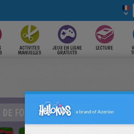
S
ACTIVITES
JEUX EN LIGNE
LECTURE
V
S
MANUELLES
GRATUITS
T
S
 DE FOOTBALL 2014