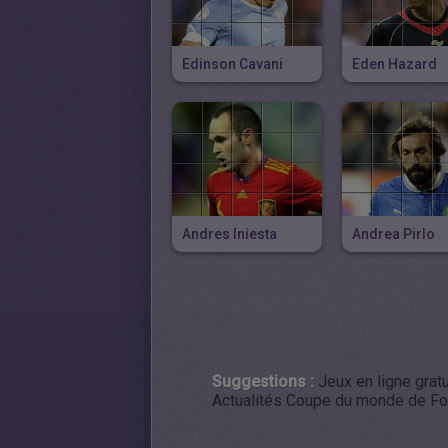
Edinson Cavani
Eden Hazard
Andres Iniesta
Andrea Pirlo
Suggestions :
Jeux en ligne gra
Actualités Coupe du monde de Foo