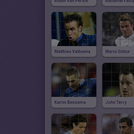
Robin Van Persie
Radamel Falc
Matthieu Valbuena
Mario Götze
Karim Benzema
John Terry