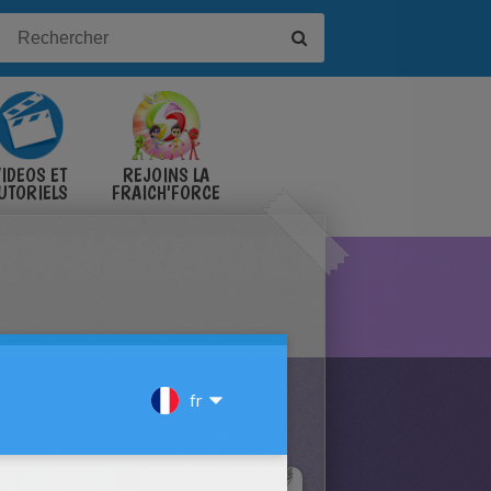
IDÉOS ET
REJOINS LA
UTORIELS
FRAICH'FORCE