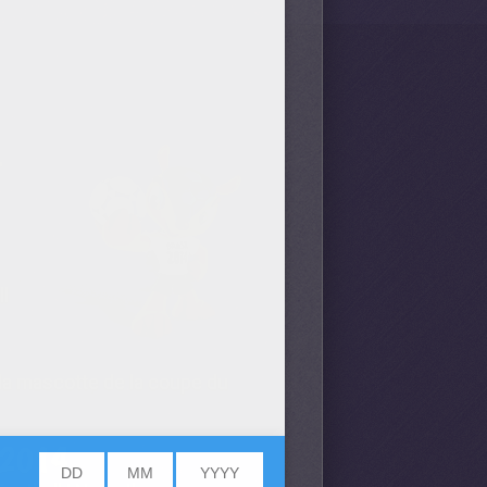
L
ll
 la mascotte de la coupe du
 2014