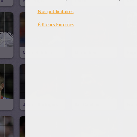
ao
Paul Pogba
Oscar
Ney
Mario Balotelli
Marco Reus
Hugo
James Rodriguez
Iker Casillas
Fran