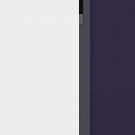
tiano Ronaldo
Arjen Robben
 monde de Football 2014 (36)
 2014 (1)