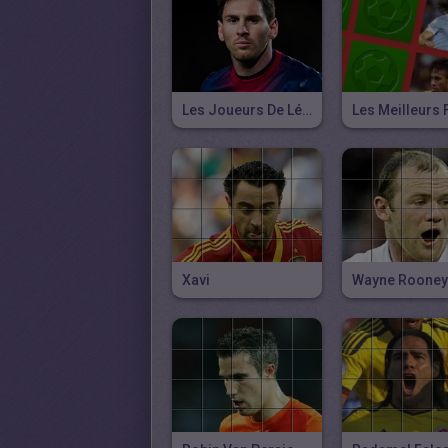
Les Joueurs De Légende
Xavi
Wayne Rooney