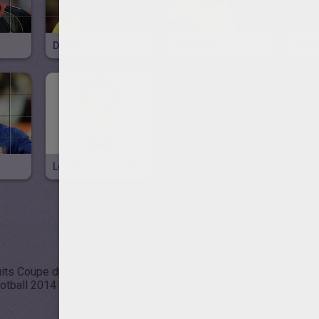
David Luiz
Dani Alves
Cris
Les Stars De La Coupe Du Monde De Football 2014
tuits Coupe du monde de Football 2014 (39)
Coloriages Coupe du
tball 2014 (2)
Activites Manuelles Coupe du monde de Football