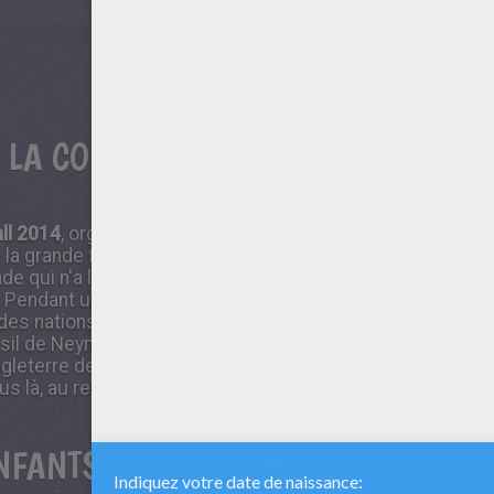
 LA COUPE DU MONDE DE FOOTBAL
ll 2014
, organisée par la FIFA se déroule au Brésil,
du 12
e la grande finale ! La coupe du monde c'est la plus grande
e qui n'a lieu que tous les 4 ans ! 2014 sera
la vingtième
endant un mois toute la planète parle football, vit footba
des nations seront toutes là : l'Italie de Andrea Pirlo, la
ésil de Neymar, l'Argentine de
Lionel Messi
, l'Allemagne de
ngleterre de Wayne Rooney ou encore le Portugale de
tous là, au rendez-vous pour danser la
Samba
avec
Fuleco
,
ENFANTS COUPE DU MONDE DE FOOT