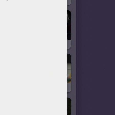
mar
Mesut Özil
 Lloris
Lionel Messi
ck Lampard
Franck Ribery