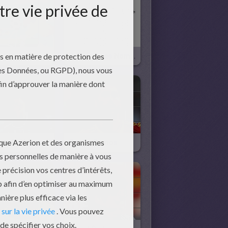
ur De Foot
Retrouve Les Noms Des Joueurs Pour La Coupe Du Monde De Football 2014 !
Stephan El Sharaawy
Sergio Ramos