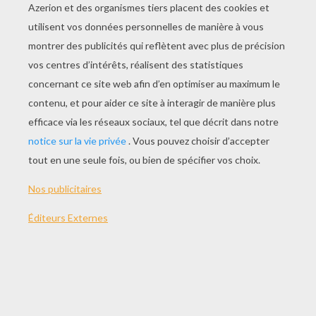
Dory que Marin le père de Némo a rencontré
dans l'océan à la recherche de son fils va devenir
une précieuse alliée dans sa quête. Le seul
problème est que DOry a une mémoire très
courte, ce qui la rend très attachante mais ce qui
crée parfois des situations très comiques. Marin
qui est un vrai angoissé ne supportera pas les
absences de Dory et tentera tout pour la semer
dans l'océan mais ils finiront par se retrouver et
deviendront inséparables !
Tu peux aussi retrouver d'autres
coloriages de
Némo
sur le site officiel de Disney !