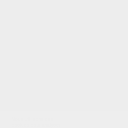
VOTRE NOTE
Nous utilisons des
cookies pour analyser