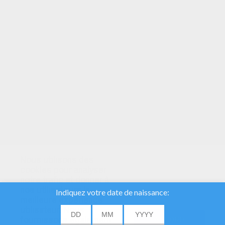
VOTRE NOTE
Nous utilisons des
cookies pour analyser
notre trafic et donner à
nos utilisateurs la
meilleure expérience
utilisateur. Nous
fournissons également
ACCORD