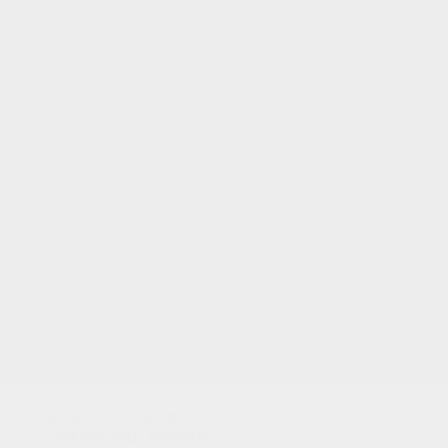
VOTRE NOTE
Nous utilisons des
cookies pour analyser