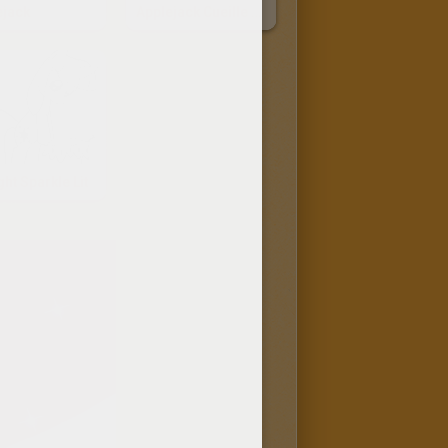
ejack
Applejack Cueille Des Pommes
ght Sparkle Lit