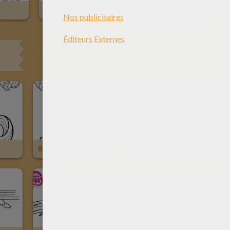
Pinkie Pie Fait Des Gâteaux
Rainbow Dash Et Un Arc-En-Ciel
Rarity De My Little Pony
Fluttershy Joue Avec Des Papillons
Flutt