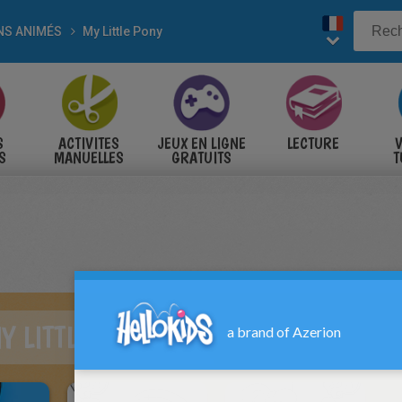
NS ANIMÉS
My Little Pony
S
ACTIVITES
JEUX EN LIGNE
LECTURE
V
S
MANUELLES
GRATUITS
T
S
Y LITTLE PONY