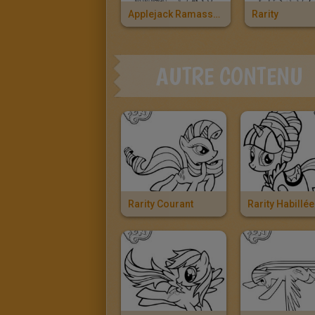
Applejack Ramasse Des Pommes
Rarity
AUTRE CONTENU
Rarity Courant
Rarity Habillée