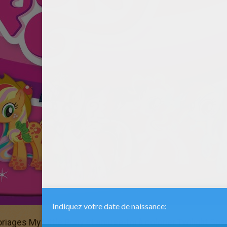
riages My Little Pony et amuse-toi à colorier Twilight Spa