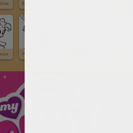
Vole
Rainbow Dash
Applejack Joue Avec Une Grenouille
Appl
yeuse
Pinkie Pie Saute
Twilight Sparkle Et Spike
Twili