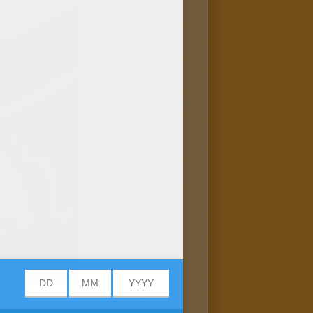
rkle et ses amies Applejack,