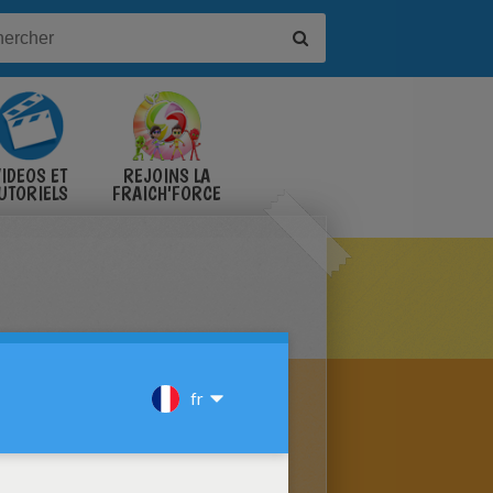
IDÉOS ET
REJOINS LA
UTORIELS
FRAICH'FORCE