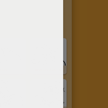
ershy
Fluttershy Avec Un Petit Lapin