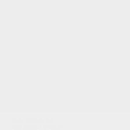
VOTRE NOTE
Nous utilisons des
cookies pour analyser