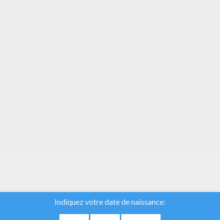
VOTRE NOTE
Nous utilisons des
cookies pour analyser
notre trafic et donner à
nos utilisateurs la
meilleure expérience
utilisateur. Nous