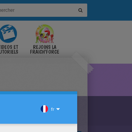
IDÉOS ET
REJOINS LA
UTORIELS
FRAICH'FORCE