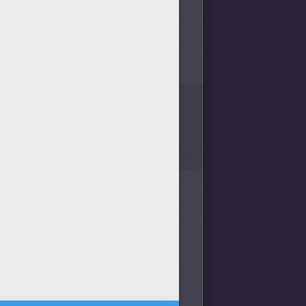
1
vote(s) - Note moyenne
4
/
5