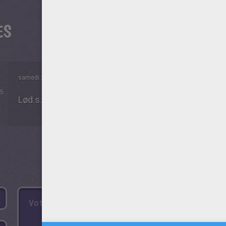
ES
samedi 25 Mars 2017 à 10h32
5
Lød.s..esøøwwøsøøøæqæqæ2øwø