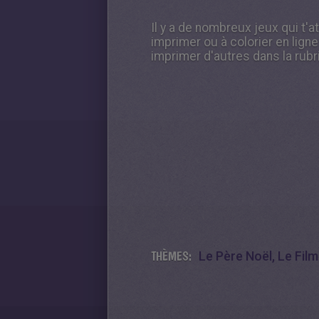
Il y a de nombreux jeux qui t'
imprimer ou à colorier en ligne
imprimer d'autres dans la rub
THÈMES:
Le Père Noël, Le Film