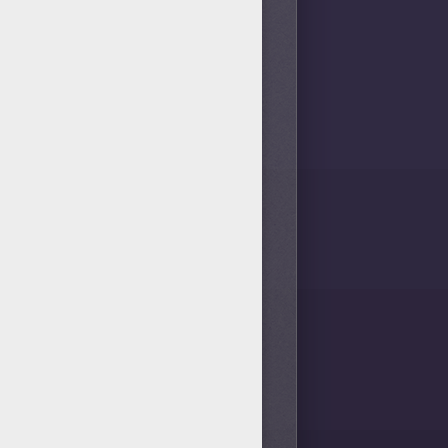
ien sûr, tous ces coloriages à
terminé, n'hésite pas à en