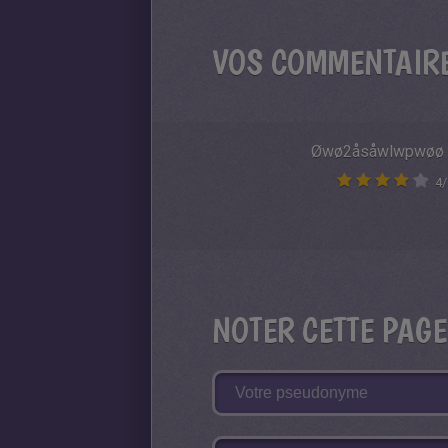
VOS COMMENTAIR
Øwø2åsåwlwpwøø
4
/
NOTER CETTE PAGE