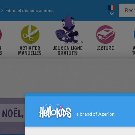
Films et dessins animés
S
ACTIVITES
JEUX EN LIGNE
LECTURE
V
S
MANUELLES
GRATUITS
T
S
 NOËL, LE FILM