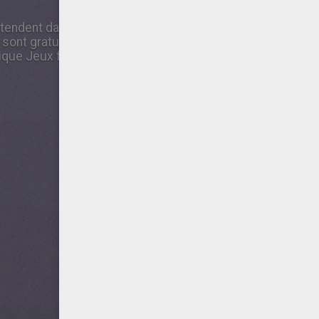
attendent dans la rubrique Jeux films et dessins animés. B
 sont gratuits Une fois ton jeu Rébus Le Père Noël, le film 
rique Jeux films et dessins animés