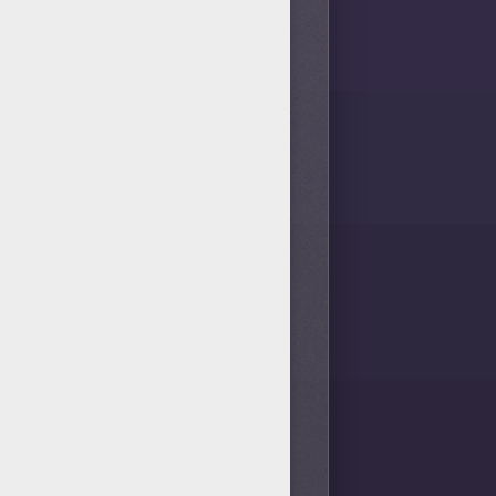
2
vote(s) - Note moyenne
5
/
5