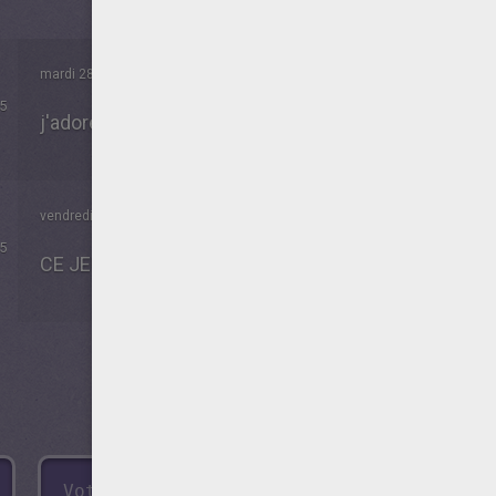
mardi 28 Mai 2019 à 18h01
5
j'adore les mots mêlés
vendredi 07 Avril 2017 à 13h51
5
CE JEUX EST TRES INTERESSANT MAIS SAUF QUE 