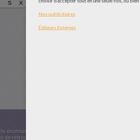
xiste énormément de
fleurs
différentes sur la planète. Nou
oi de retrouver les noms de fleurs qui apparaissent dans 