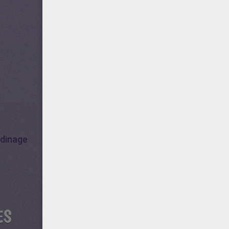
dinage
ES