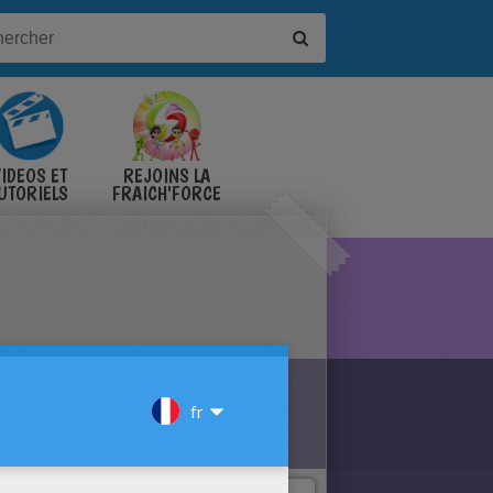
IDÉOS ET
REJOINS LA
UTORIELS
FRAICH'FORCE