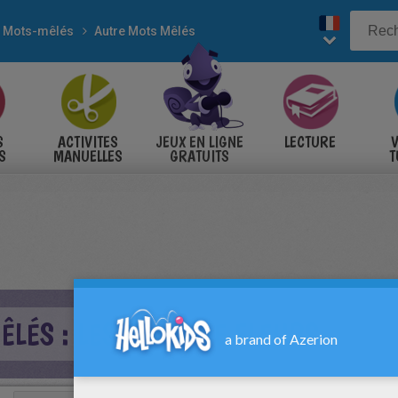
Mots-mêlés
Autre Mots Mêlés
S
ACTIVITES
JEUX EN LIGNE
LECTURE
V
S
MANUELLES
GRATUITS
T
S
ÊLÉS : LES NOMS DE FLEURS