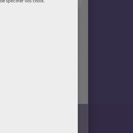
s en avons rassemblé un très
la
grille de mots
ci-dessous.