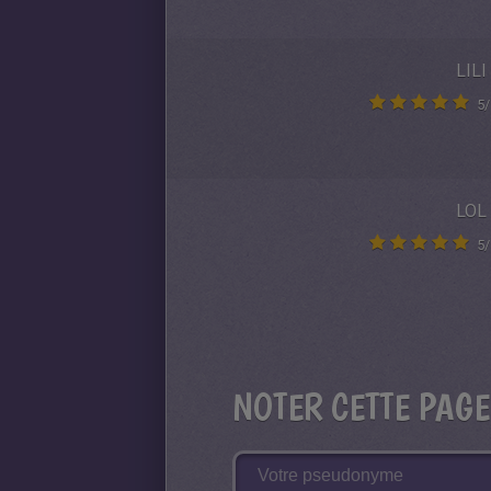
LILI
5
/
LOL
5
/
NOTER CETTE PAGE