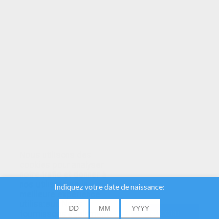
Voici une série de jeux de
mots-mêlés en
ligne
! Le principe est très simple : il faut
que tu retrouves une série de mots
mélangés dans une grille de lettre. Les
mots peuvent être écris à l'horizontale, à la
verticale ou en diagonale.
A toi de les retrouver le plus rapidement
possible pour faire un bon score !
Nous utilisons des
cookies pour analyser
notre trafic et donner à
nos utilisateurs la
meilleure expérience
utilisateur. Nous
fournissons également
ACCORD