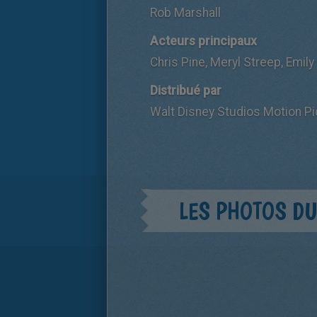
Rob Marshall
Acteurs principaux
Chris Pine, Meryl Streep, Emil
Distribué par
Walt Disney Studios Motion Pi
LES PHOTOS DU