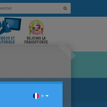
IDÉOS ET
REJOINS LA
UTORIELS
FRAICH'FORCE
OIS