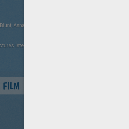
y Blunt, Anna Kendrick, Johnny Depp
ctures International France
 FILM