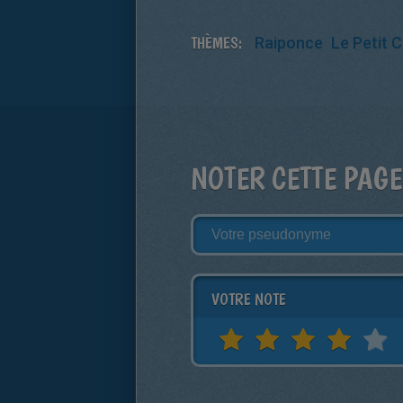
THÈMES:
Raiponce
Le Petit 
NOTER CETTE PAGE
VOTRE NOTE