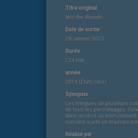
Titre original
Into the Woods
Date de sortie
28 Janvier 2015
Durée
124 min
année
2014 (Etats Unis)
Synopsis
Les intrigues de plusieurs con
de tous les personnages. Cendr
dans un récit où interviennen
sorcière a jeté un mauvais sort
Réalisé par