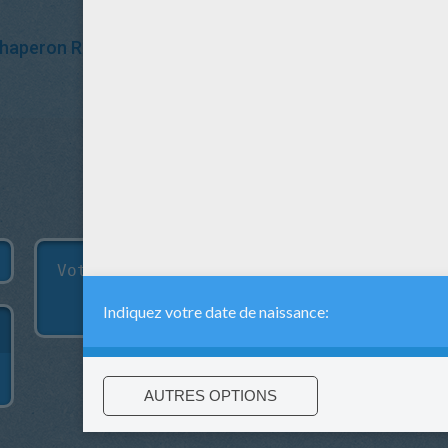
Chaperon Rouge
Géant
Princesse