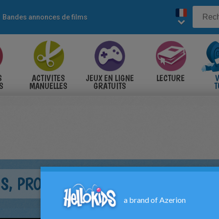
Bandes annonces de films
S
ACTIVITES
JEUX EN LIGNE
LECTURE
V
S
MANUELLES
GRATUITS
T
S
DS, PROMENONS-NOUS DANS LES B