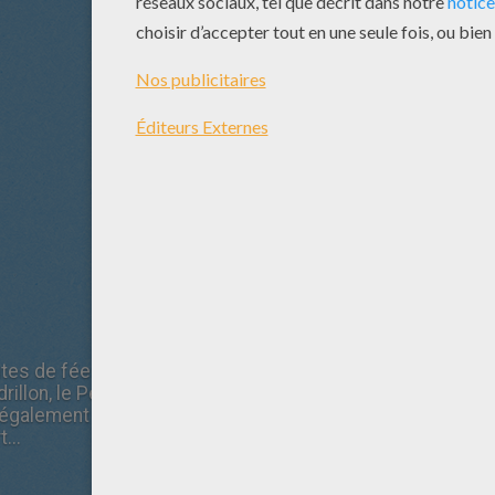
tes de fées bien connues se croisent afin d'explorer les d
illon, le Petit Chaperon rouge, Jack et le haricot magique
t également un boulanger et sa femme qui espèrent fonder 
...