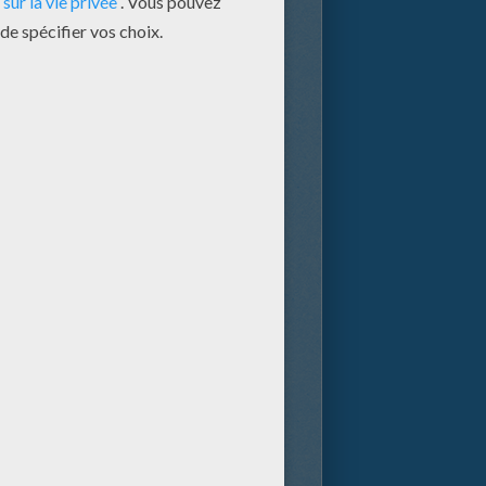
ésirs, les rêves et les quêtes
 et Raiponce, tous sont réunis
une famille, mais à qui une