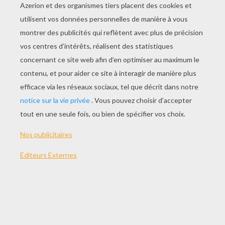
Voici deux jolis modéles d'
oeufs de Pâques à
réaliser en perles Hama
. Les perles à repasser
permettent de réaliser de magnifiques figurines
pour
Pâques
. Il suffit de bien choisir les couleurs
et les modèles pour créer des oeufs de Pâques
à suspendre ou pour décorer la table. Il faut être
concentré et minutieux pour bien positionner les
perles. Les mamans comme les enfants
adorerons faire ces oeufs décoratifs en perles
Hama.