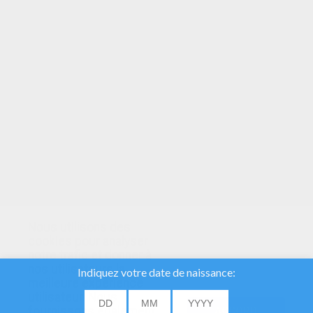
VOTRE NOTE
Nous utilisons des
cookies pour analyser
notre trafic et donner à
nos utilisateurs la
meilleure expérience
utilisateur. Nous
fournissons également
ACCORD