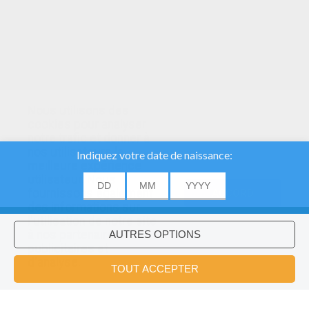
Nous utilisons des
cookies pour analyser
notre trafic et donner à
nos utilisateurs la
meilleure expérience
utilisateur. Nous
fournissons également
ACCORD
des informations sur
l'utilisation de notre site
à nos partenaires
publicitaires et
Voulez-vous installer l'application
×
d'analyse.
Hellokids?
OK