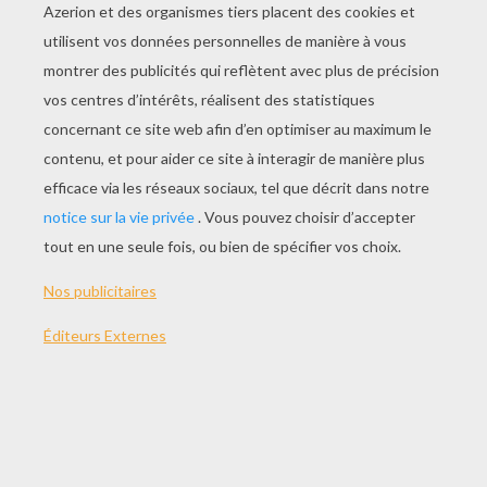
Ce petit tutoriel va t'apprendre à faire un joli
origami
:
un casque de
samouraï
! Regarde bien
la vidéo, et tu verras qu'il est très facile à
réaliser.
MATÉRIEL NÉCESSAIRE
Une feuille de papier
carrée
ÉTAPES POUR RÉALISER CET ORIGAMI