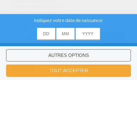
Nous utilisons des
cookies pour analyser
notre trafic et donner à
nos utilisateurs la
meilleure expérience
utilisateur. Nous
fournissons également
ACCORD
des informations sur
l'utilisation de notre site
à nos partenaires
publicitaires et
Voulez-vous installer l'application
×
d'analyse.
Hellokids?
OK
Décorations À Suspendre Chapeaux De Leprechaun
Nouvel An En Pâte À Modeler