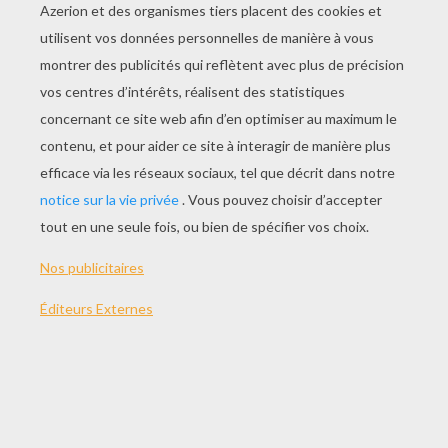
Dans ce tutoriel, nous allons t'apprendre à
fabriquer un
dragon
de
carton
articulé
. Regarde
bien la vidéo, lis les étapes et tu auras bientôt un
nouveau jouet !
MATÉRIEL NÉCESSAIRE
4 attaches parisiennes
Du carton
Un patron
Des ciseaux
Une punaise