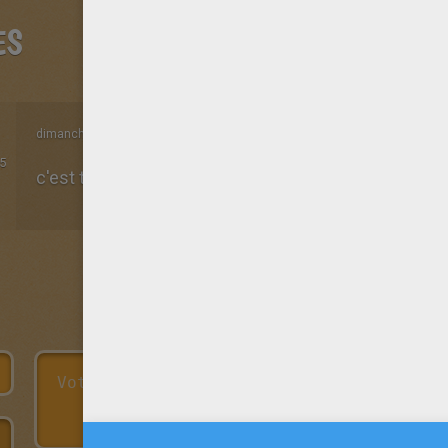
ES
dimanche 06 Septembre 2015 à 12h38
5
c'est très bien il y en a pour tous les goûts.