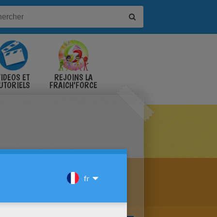
IDÉOS ET
REJOINS LA
UTORIELS
FRAICH'FORCE