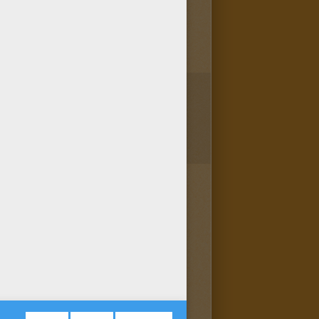
1
vote(s) - Note moyenne
4
/
5