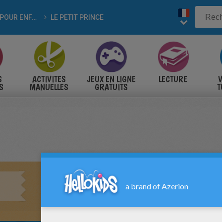
FILMS POUR ENFANTS
LE PETIT PRINCE
S
ACTIVITES
JEUX EN LIGNE
LECTURE
V
S
MANUELLES
GRATUITS
T
S