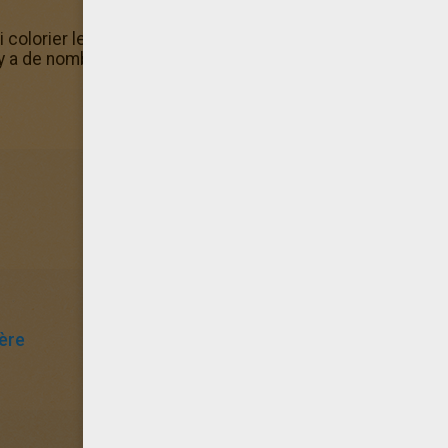
colorier le coloriage La petite fille en ligne grâce à la ma
 a de nombreux coloriage La petite fille gratuits.
ière