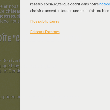
eler, nous avons utilisé le "Château de crystal
 Ce
château
est plein de petits moules
ncesses
, plein de surprises pour t'amuser
vidéo, nous allons te donner deux exemples de
ÎTE "CHÂTEAU DE CRYSTAL
y-Doh (vert et bleu)
sique Play-Doh (rose et jaune)
l et Cendrillon)
urprises pour présenter tes princesses et