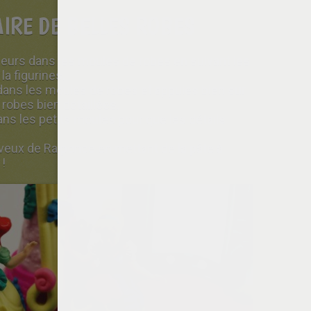
AIRE DE BELLES ROBES
leurs dans les moules de robes en suivant les
la figurines.
dans les moules de robes et appuies bien sur
 robes bien détaillées.
ans les petits moules pour que les détails
eveux de Raiponce en mettant de la pâte à
 !