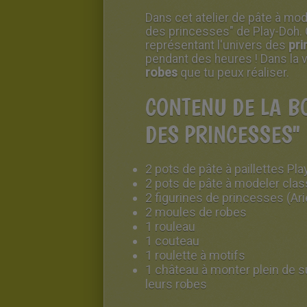
Dans cet atelier de pâte à mod
des princesses" de Play-Doh.
représentant l'univers des
pri
pendant des heures ! Dans la 
robes
que tu peux réaliser.
CONTENU DE LA BO
DES PRINCESSES"
2 pots de pâte à paillettes Pla
2 pots de pâte à modeler clas
2 figurines de princesses (Arie
2 moules de robes
1 rouleau
1 couteau
1 roulette à motifs
1 château à monter plein de s
leurs robes