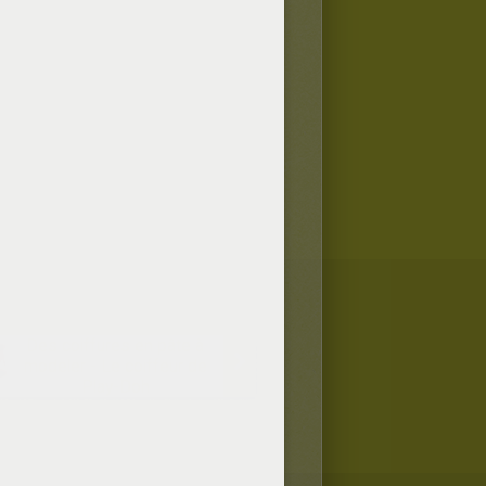
Des coiffures en pâte à
modeler - Le coiffeur de
Play-Doh