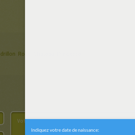
drillon
Robe
Château
Princesse