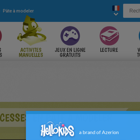
Pâte à modeler
S
ACTIVITES
JEUX EN LIGNE
LECTURE
V
S
MANUELLES
GRATUITS
T
S
CESSES EN PÂTE À MODELER