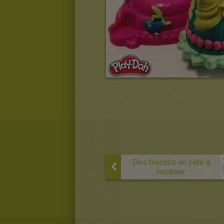
Des biscuits en pâte à
modeler