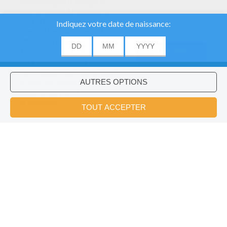
cookies pour analyser
notre trafic et donner à
nos utilisateurs la
meilleure expérience
utilisateur. Nous
fournissons également
ACCORD
des informations sur
l'utilisation de notre site
à nos partenaires
publicitaires et
Voulez-vous installer l'application
×
d'analyse.
Hellokids?
OK
La Reine Des Neiges En Pâte À Modeler
Robes De Princesses En Pâte À Modeler