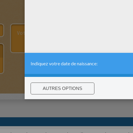
:
support@hellokids.com
|
Conditions
|
Cookies
|
Paramètres de c