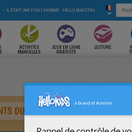
IL ETAIT UNE FOIS L'HOMME - HELLO MAESTRO
S
ACTIVITES
JEUX EN LIGNE
LECTURE
V
S
MANUELLES
GRATUITS
T
S
TS DU NIL