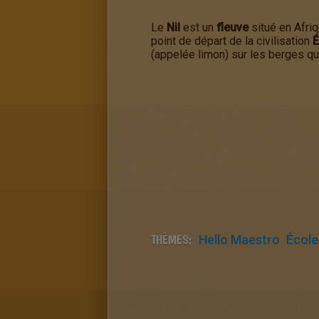
Le
Nil
est un
fleuve
situé en Afriq
point de départ de la civilisation
É
(appelée limon) sur les berges qui
THÈMES:
Hello Maestro
École