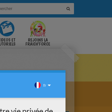
IDÉOS ET
REJOINS LA
UTORIELS
FRAICH'FORCE