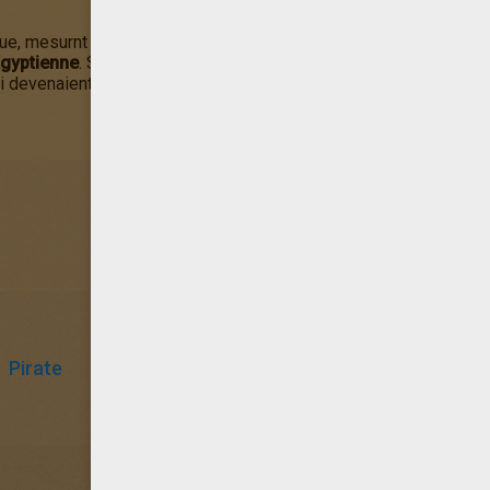
ue, mesurnt environ 6700 km de long. Il fait partie des plus long
gyptienne
. Ses environs étaient très fertile en raison des crue
 devenaient ainsi des terres de culture.
Pirate