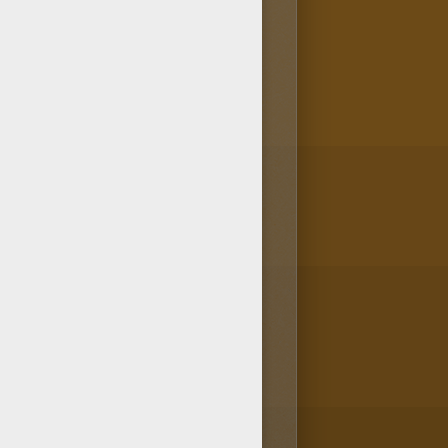
 fleuves du monde. C'est aussi le
s qui déposaient de la boue