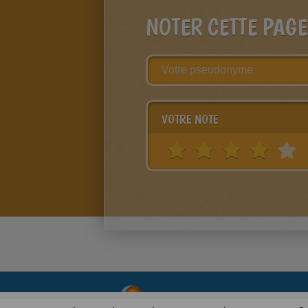
NOTER CETTE PAGE
VOTRE NOTE
About
|
Advertising
| Contact