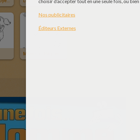
Femmes Du Moyen-Age
Les Carolingiens
La Grèce Antique
Maestro - Pâques