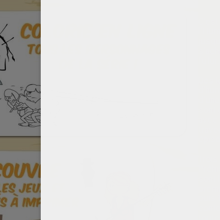
C'est 
l'Hum
jusqu
s'ach
futur.
Dès l
d'huma
d'une
sont 
avec u
trave
épiso
Trois
Préhi
sont l
premi
puis 
conte
toute 