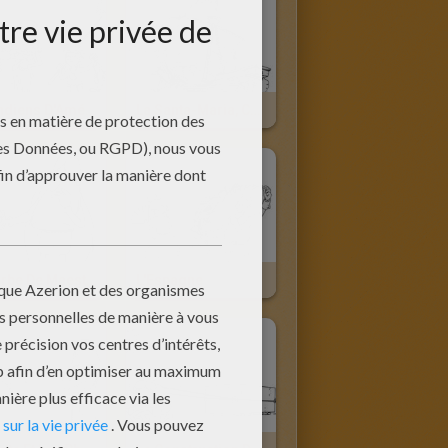
Les Indiens D'Amérique
La Santa-Maria, Caravelle De Christophe Colomb
La Barbe De Maestro
L'Espagne