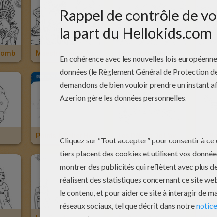
olomb
Maestro Danse Au Son Des Tamtams
Les Combattants Du Nil
Points À Relier Hello Maestro
Les Débuts De L'aviation