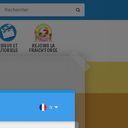
IDÉOS ET
REJOINS LA
UTORIELS
FRAICH'FORCE