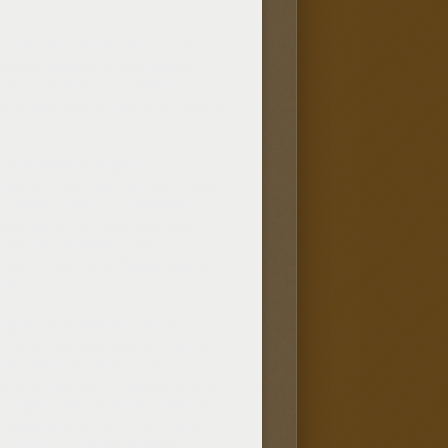
l'Histoire de la Terre et de
anité, depuis le Big Bang
'au 20è siècle, la série
ève par une projection vers le
es premiers signes
nité, l'histoire devient celle
 famille, dont les membres
des gens de tous les jours
ne vie ordinaire. Ils
rsent l'Histoire d'épisode en
de.
 épisodes traitent de la
stoire, les thèmes suivants
es Vallées fertiles, les
ers empires, la Grèce, Rome,
18 épisodes traitent l'histoire
mporaine et le futur. Dans
l'œuvre d'Albert Barillé, le