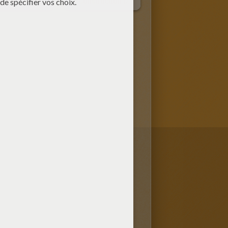
L'Egypte Et Les Pharaons
La Construction Des Pyramides