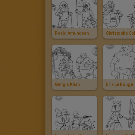
Roald Amundsen
Christophe C
Gengis Khan
Erik Le Rouge