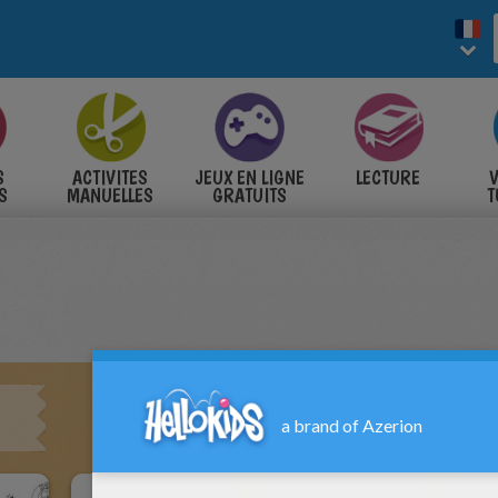
S
ACTIVITES
JEUX EN LIGNE
LECTURE
V
S
MANUELLES
GRATUITS
T
S