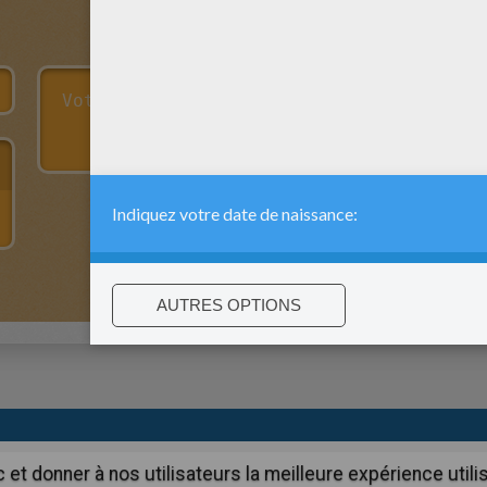
:
support@hellokids.com
|
Conditions
|
Cookies
|
Paramètres de c
c et donner à nos utilisateurs la meilleure expérience util