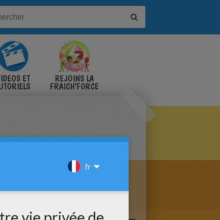
IDÉOS ET
REJOINS LA
UTORIELS
FRAICH'FORCE