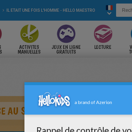
IL ETAIT UNE FOIS L'HOMME - HELLO MAESTRO
S
ACTIVITES
JEUX EN LIGNE
LECTURE
V
S
MANUELLES
GRATUITS
T
S
E AU SON DES TAMTAMS