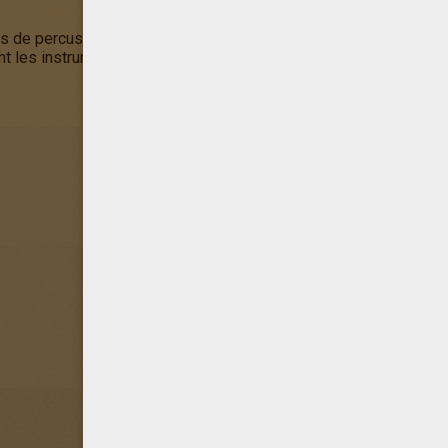
 de percussion beaucoup utilisés dans la musique orientale, afr
t les instruments principaux servant à des danses rituelles, lo