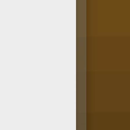
icaine et amérindienne. Dans le
rs de cérémonies.