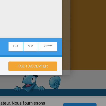
onfidentialité
isateur. Nous fournissons