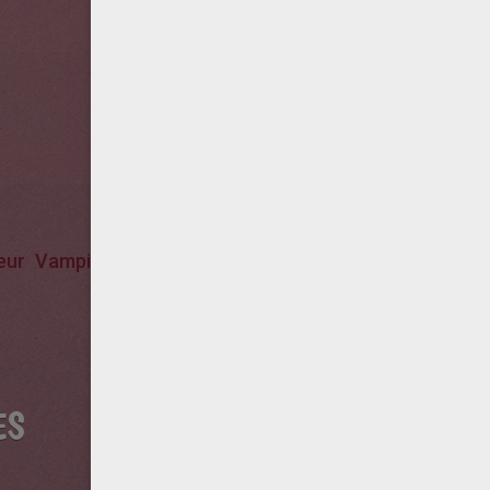
eur
Vampire
ES