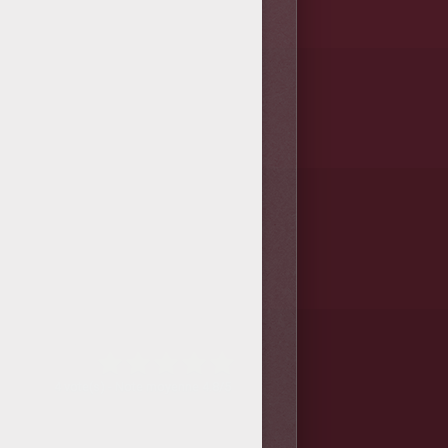
4
vote(s) - Note moyenne
4.8
/
5