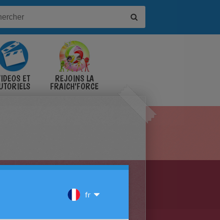
IDÉOS ET
REJOINS LA
UTORIELS
FRAICH'FORCE