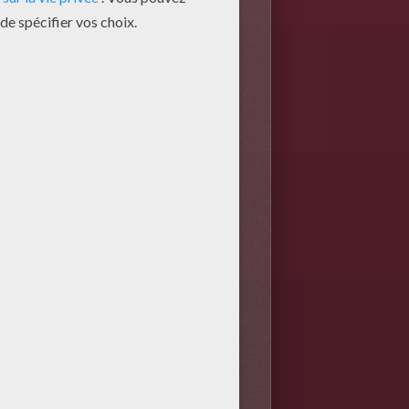
eçu de ne pas être un vampire...
Ulises - Chica Vampiro