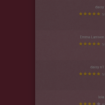
daisy
5
/
Emma Larriven
5
/
daisy n1
5
/
lola
4
/