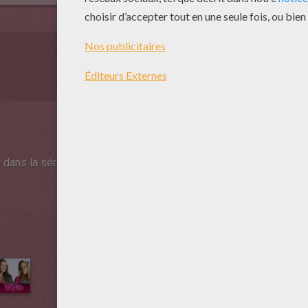
y dans la série
Chica Vampiro
. Il est intelligent et terriblement d