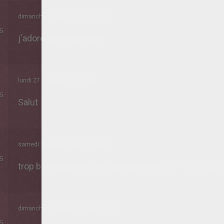
dimanche 09 Avril 2017 à 11h29
5
j'adore il y a mon nom
lundi 27 Mars 2017 à 17h36
5
Salut
samedi 30 Janvier 2016 à 14h48
5
trop bien chica vampiro je suis la fanne n1 du coup
dimanche 17 Janvier 2016 à 10h10
5