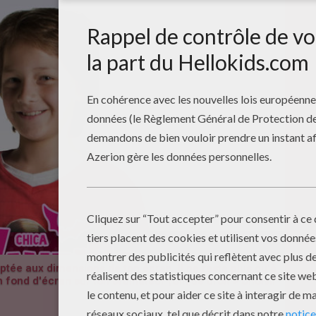
aptée aux dimensions de ton écran. Il ne reste plus qu'à
n fond d'écran sur ton ordinateur (Clique droit > Choisir