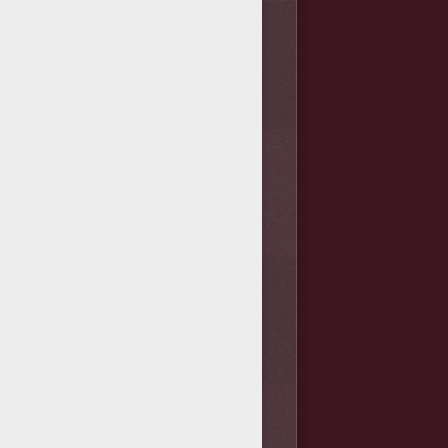
le suspens daisy et max.