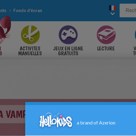
ants
Fonds d'écran
S
ACTIVITES
JEUX EN LIGNE
LECTURE
V
S
MANUELLES
GRATUITS
T
S
CA VAMPIRO