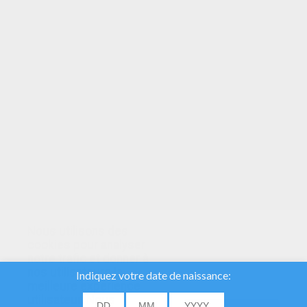
VOTRE NOTE
Nous utilisons des
cookies pour analyser
notre trafic et donner à
nos utilisateurs la
meilleure expérience
utilisateur. Nous