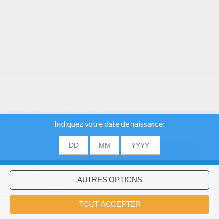
Nous utilisons des
cookies pour analyser
notre trafic et donner à
nos utilisateurs la
meilleure expérience
utilisateur. Nous
fournissons également
ACCORD
des informations sur
l'utilisation de notre site
à nos partenaires
publicitaires et
Voulez-vous installer l'application
×
d'analyse.
Hellokids?
OK