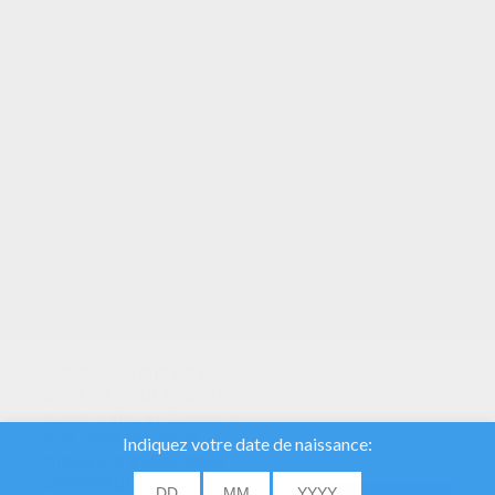
VOTRE NOTE
Nous utilisons des
cookies pour analyser
notre trafic et donner à
nos utilisateurs la
meilleure expérience
utilisateur. Nous