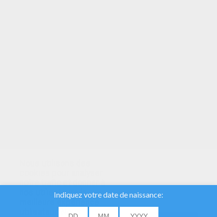
VOTRE NOTE
Nous utilisons des
cookies pour analyser
notre trafic et donner à
nos utilisateurs la
meilleure expérience
utilisateur. Nous