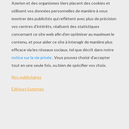
La Partie De Pêche
Le Bal
La Pâte À Modeler
Atchoum !