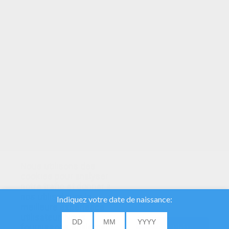
VOTRE NOTE
Nous utilisons des
cookies pour analyser
notre trafic et donner à
nos utilisateurs la
meilleure expérience
utilisateur. Nous
fournissons également
ACCORD