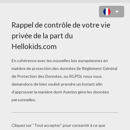
GARGANTUA
Toupie Et Sa Guitare
La Chasse Au Trésor