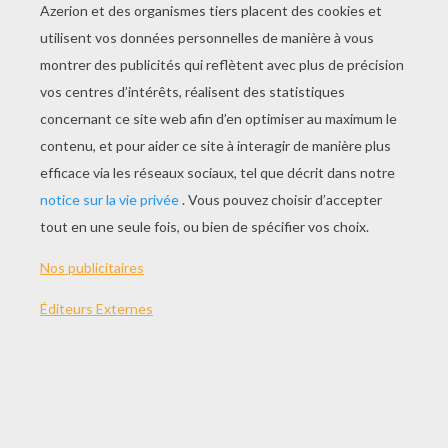
L'âne
Le Pou
Le Tigre
Le Papillon