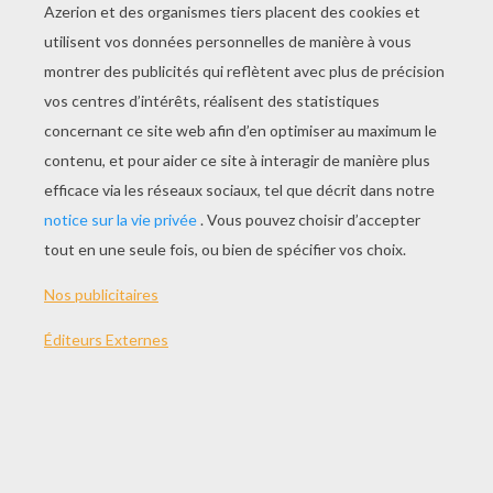
L'ours
Le Chien
Le Renard
La Vache