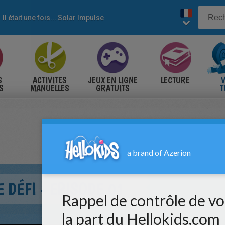
Il était une fois... Solar Impulse
S
ACTIVITES
JEUX EN LIGNE
LECTURE
V
S
MANUELLES
GRATUITS
T
S
 DÉFI - EPISODE 01