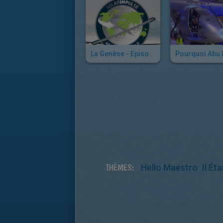
La Genèse - Episode 02
THÈMES:
Hello Maestro
Il Ét