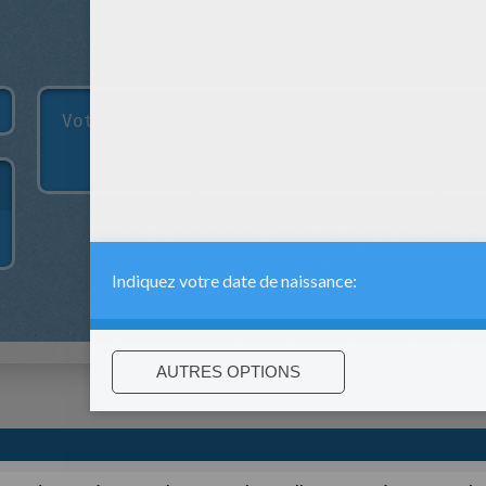
:
support@hellokids.com
|
Conditions
|
Cookies
|
Paramètres de c