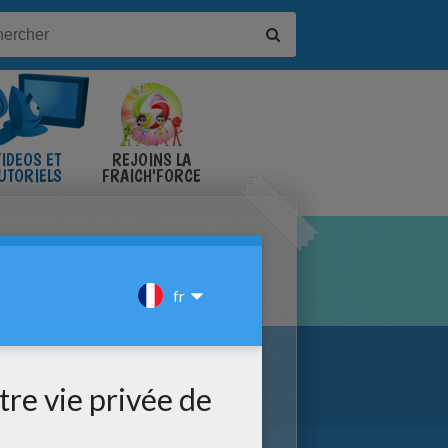
IDÉOS ET
REJOINS LA
UTORIELS
FRAICH'FORCE