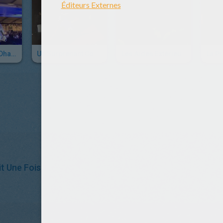
Pourquoi Abu Dhabi - Episode 03
Un Surprenant Cockpit - Episode 04
Les Aides Extérieures - Episode 05
ait Une Fois