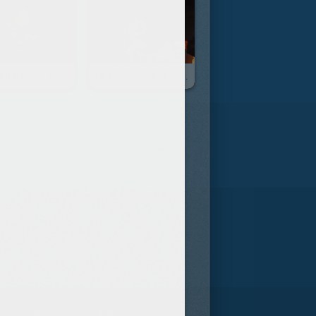
La Préparation Des Pilotes - Episode 06
Une Aventure Humaine - Épisode 07